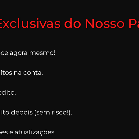
xclusivas do Nosso Pa
ece agora mesmo!
tos na conta.
dito.
to depois (sem risco!).
s e atualizações.