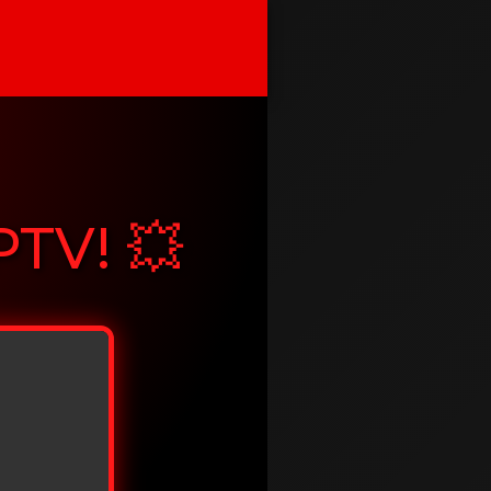
PTV! 💥